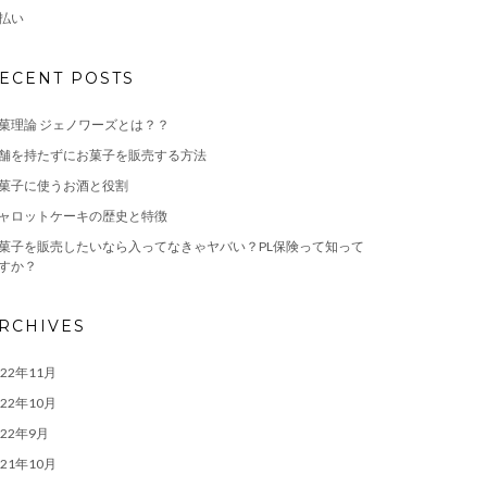
払い
ECENT POSTS
菓理論 ジェノワーズとは？？
舗を持たずにお菓子を販売する方法
菓子に使うお酒と役割
ャロットケーキの歴史と特徴
菓子を販売したいなら入ってなきゃヤバい？PL保険って知って
すか？
RCHIVES
022年11月
022年10月
022年9月
021年10月