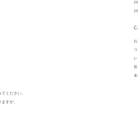
2
2
C
お
コ
レ
世
未
みてください。
りますが、