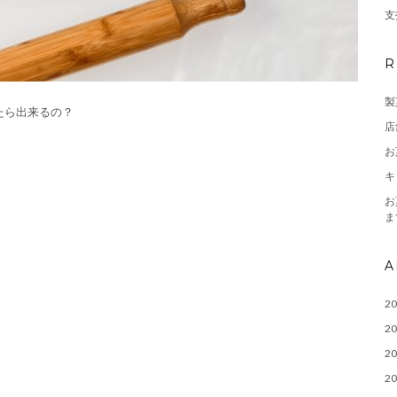
支
R
製
たら出来るの？
店
お
キ
お
ま
A
2
2
2
2