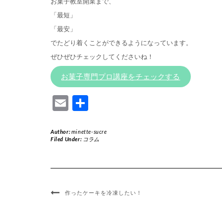
お菓子教室開業まで、
「最短」
「最安」
でたどり着くことができるようになっています。
ぜひぜひチェックしてくださいね！
お菓子専門プロ講座をチェックする
Email
共
有
Author:
minette-sucre
Filed Under:
コラム
作ったケーキを冷凍したい！