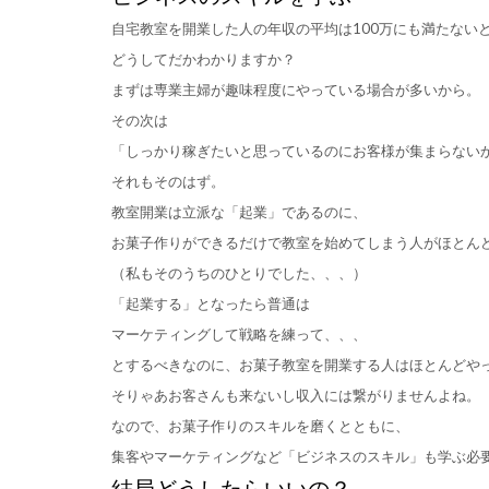
自宅教室を開業した人の年収の平均は100万にも満たない
どうしてだかわかりますか？
まずは専業主婦が趣味程度にやっている場合が多いから。
その次は
「しっかり稼ぎたいと思っているのにお客様が集まらない
それもそのはず。
教室開業は立派な「起業」であるのに、
お菓子作りができるだけで教室を始めてしまう人がほとん
（私もそのうちのひとりでした、、、）
「起業する」となったら普通は
マーケティングして戦略を練って、、、
とするべきなのに、お菓子教室を開業する人はほとんどや
そりゃあお客さんも来ないし収入には繋がりませんよね。
なので、お菓子作りのスキルを磨くとともに、
集客やマーケティングなど「ビジネスのスキル」も学ぶ必
結局どうしたらいいの？