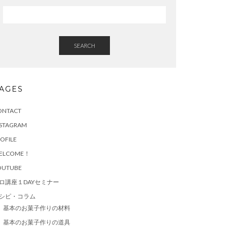
SEARCH
AGES
ONTACT
NSTAGRAM
OFILE
ELCOME！
OUTUBE
ロ講座１DAYセミナー
シピ・コラム
基本のお菓子作りの材料
基本のお菓子作りの道具