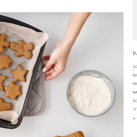
P
C
I
PR
W
Y
プ
レ