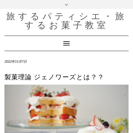
Instagram
YouTube
Skip
Toggle
to
header
Channel
content
旅するパティシエ・旅
するお菓子教室
Toggle
Navigation
2022年11月7日
製菓理論 ジェノワーズとは？？