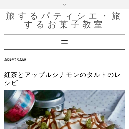
Instagram
YouTube
Skip
Toggle
to
header
Channel
content
旅するパティシエ・旅
するお菓子教室
Toggle
Navigation
2021年9月22日
紅茶とアップルシナモンのタルトのレ
シピ