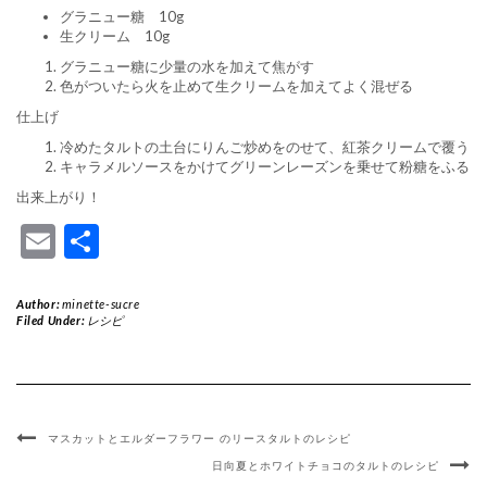
グラニュー糖 10g
生クリーム 10g
グラニュー糖に少量の水を加えて焦がす
色がついたら火を止めて生クリームを加えてよく混ぜる
仕上げ
冷めたタルトの土台にりんご炒めをのせて、紅茶クリームで覆う
キャラメルソースをかけてグリーンレーズンを乗せて粉糖をふる
出来上がり！
Email
共
有
Author:
minette-sucre
Filed Under:
レシピ
マスカットとエルダーフラワー のリースタルトのレシピ
日向夏とホワイトチョコのタルトのレシピ